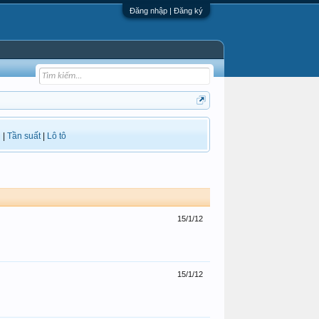
Đăng nhập | Đăng ký
i
|
Tần suất
|
Lô tô
15/1/12
15/1/12