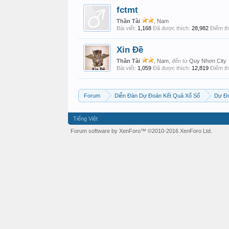
fctmt
Thần Tài
, Nam
Bài viết:
1,168
Đã được thích:
28,982
Điểm th
Xin Đề
Thần Tài
, Nam,
đến từ
Quy Nhơn City
Bài viết:
1,059
Đã được thích:
12,819
Điểm th
Forum
Diễn Đàn Dự Đoán Kết Quả Xổ Số
Dự Đo
Tiếng Việt
Forum software by XenForo™
©2010-2016 XenForo Ltd.