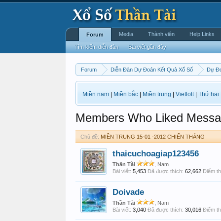
Media
Thành viên
Help Links
Forum
Tìm kiếm diễn đàn
Bài viết gần đây
Forum
Diễn Đàn Dự Đoán Kết Quả Xổ Số
Dự Đo
Miền nam
|
Miền bắc
|
Miền trung
|
Vietlott
|
Thứ hai
Members Who Liked Messa
Chủ đề:
MIỀN TRUNG 15-01 -2012 CHIẾN THẮNG
thaicuchoagiap123456
Thần Tài
, Nam
Bài viết:
5,453
Đã được thích:
62,662
Điểm th
Doivade
Thần Tài
, Nam
Bài viết:
3,040
Đã được thích:
30,016
Điểm th