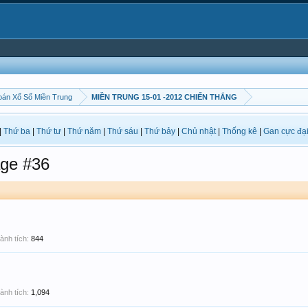
án Xổ Số Miền Trung
MIỀN TRUNG 15-01 -2012 CHIẾN THẮNG
|
Thứ ba
|
Thứ tư
|
Thứ năm
|
Thứ sáu
|
Thứ bảy
|
Chủ nhật
|
Thống kê
|
Gan cực đạ
ge #36
ành tích:
844
ành tích:
1,094