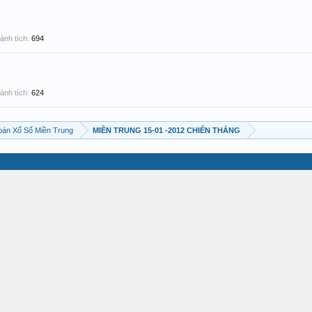
ành tích:
694
ành tích:
624
án Xổ Số Miền Trung
MIỀN TRUNG 15-01 -2012 CHIẾN THẮNG