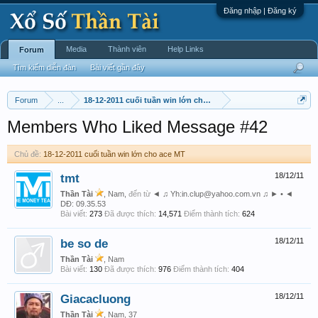
Đăng nhập | Đăng ký
Media
Thành viên
Help Links
Forum
Tìm kiếm diễn đàn
Bài viết gần đây
Forum
...
18-12-2011 cuối tuần win lớn cho ace MT
Members Who Liked Message #42
Chủ đề:
18-12-2011 cuối tuần win lớn cho ace MT
tmt
18/12/11
Thần Tài
, Nam,
đến từ
◄ ♫ Yh:in.clup@yahoo.com.vn ♫ ► • ◄
DĐ: 09.35.53
Bài viết:
273
Đã được thích:
14,571
Điểm thành tích:
624
be so de
18/12/11
Thần Tài
, Nam
Bài viết:
130
Đã được thích:
976
Điểm thành tích:
404
Giacacluong
18/12/11
Thần Tài
, Nam, 37