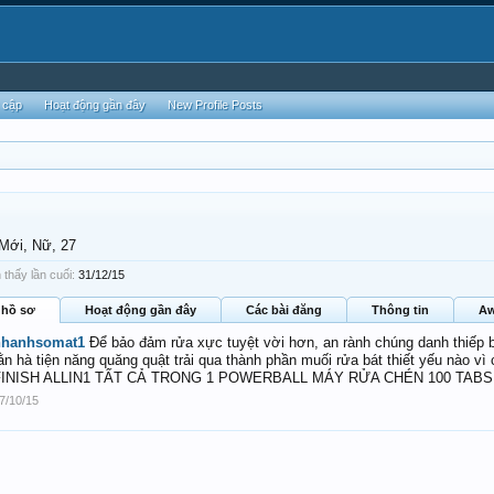
 cập
Hoạt động gần đây
New Profile Posts
 Mới
, Nữ, 27
 thấy lần cuối:
31/12/15
 hồ sơ
Hoạt động gần đây
Các bài đăng
Thông tin
Aw
nhanhsomat1
Để bảo đảm rửa xực tuyệt vời hơn, an rành chúng danh thiếp 
ằn hà tiện năng quăng quật trải qua thành phần muối rửa bát thiết yếu nào vì
FINISH ALLIN1 TẤT CẢ TRONG 1 POWERBALL MÁY RỬA CHÉN 100 TABS. h
7/10/15