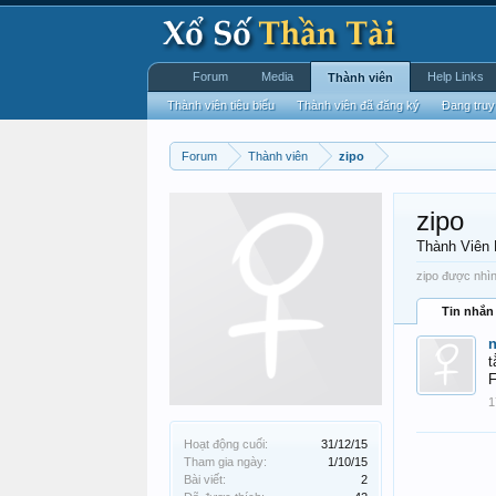
Forum
Media
Help Links
Thành viên
Thành viên tiêu biểu
Thành viên đã đăng ký
Đang truy
Forum
Thành viên
zipo
zipo
Thành Viên
zipo được nhìn
Tin nhắn
t
1
Hoạt động cuối:
31/12/15
Tham gia ngày:
1/10/15
Bài viết:
2