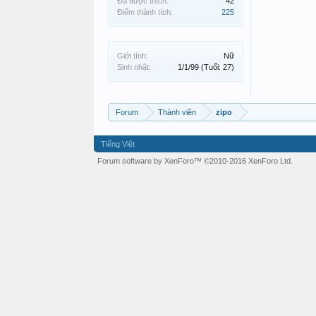
Đã được thích:
42
Điểm thành tích:
225
Giới tính:
Nữ
Sinh nhật:
1/1/99
(Tuổi: 27)
Forum
Thành viên
zipo
Tiếng Việt
Forum software by XenForo™
©2010-2016 XenForo Ltd.