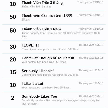
10
Thành Viên Trên 3 tháng
Thưởng vào:
13/10/16
Thành Viên Trên 3 tháng
50
Thành viên đã nhận trên 1.000
Thưởng vào:
13/10/16
likes
50
Thành Viên Trên 1 Năm
Thưởng vào:
13/10/16
Thành đăng ký trên 1 năm, có hơn 1000 bài viết và nhận hơn 1000
likes
30
I LOVE IT!
Thưởng vào:
20/5/16
Content you have posted has attracted 500 likes.
20
Can't Get Enough of Your Stuff
Thưởng vào:
20/5/16
Your content has been liked 250 times.
15
Seriously Likeable!
Thưởng vào:
20/5/16
Content you have posted has attracted 100 likes.
10
I Like It a Lot
Thưởng vào:
20/5/16
Your messages have been liked 25 times.
2
Somebody Likes You
Thưởng vào:
20/5/16
Somebody out there liked one of your messages. Keep posting like
that for more!