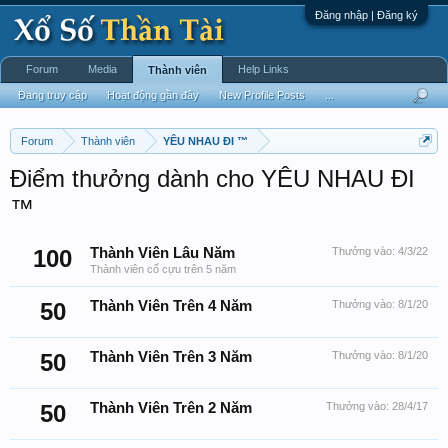
Đăng nhập | Đăng ký
Forum
Media
Help Links
Thành viên
Đang truy cập
Hoạt động gần đây
New Profile Posts
...
Forum
Thành viên
YÊU NHAU ĐI ™
Điểm thưởng dành cho YÊU NHAU ĐI
™
100
Thành Viên Lâu Năm
Thưởng vào:
4/3/22
Thành viên cổ cựu trên 5 năm
50
Thành Viên Trên 4 Năm
Thưởng vào:
8/1/20
50
Thành Viên Trên 3 Năm
Thưởng vào:
8/1/20
50
Thành Viên Trên 2 Năm
Thưởng vào:
28/4/17