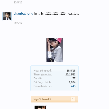
23/5/12
chaubathong
lu la bin:125::125::125::tea::tea:
22/5/12
Hoạt động cuối:
18/8/16
Tham gia ngày:
22/12/11
Bài viết:
77
Đã được thích:
1,924
Điểm thành tích:
445
Người theo dõi
1