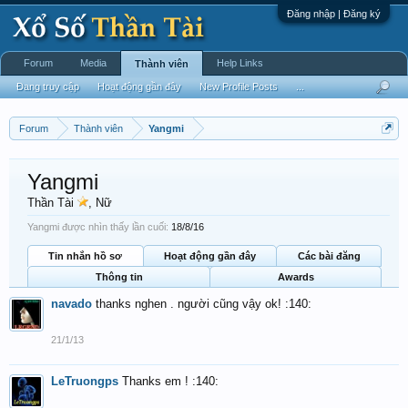
Đăng nhập | Đăng ký
Forum
Media
Help Links
Thành viên
Đang truy cập
Hoạt động gần đây
New Profile Posts
...
Forum
Thành viên
Yangmi
Yangmi
Thần Tài
, Nữ
Yangmi được nhìn thấy lần cuối:
18/8/16
Tin nhắn hồ sơ
Hoạt động gần đây
Các bài đăng
Thông tin
Awards
navado
thanks nghen . người cũng vậy ok! :140:
21/1/13
LeTruongps
Thanks em ! :140: