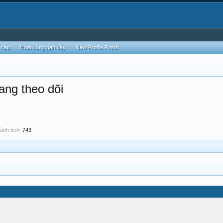
 cập
Hoạt động gần đây
New Profile Posts
ang theo dõi
ành tích:
743