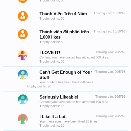
Trophy points: 50
Thành Viên Trên 4 Năm
Thưởng vào:
13/10/16
Trophy points: 50
Thành viên đã nhận trên
Thưởng vào:
13/10/16
1.000 likes
Trophy points: 50
I LOVE IT!
Thưởng vào:
20/5/16
Content you have posted has attracted 500 likes.
Trophy points: 30
Can't Get Enough of Your
Thưởng vào:
20/5/16
Stuff
Your content has been liked 250 times.
Trophy points: 20
Seriously Likeable!
Thưởng vào:
20/5/16
Content you have posted has attracted 100 likes.
Trophy points: 15
I Like It a Lot
Thưởng vào:
20/5/16
Your messages have been liked 25 times.
Trophy points: 10