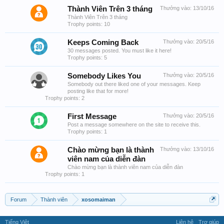
Thành Viên Trên 3 tháng
Thưởng vào:
13/10/16
Thành Viên Trên 3 tháng
Trophy points: 10
Keeps Coming Back
Thưởng vào:
20/5/16
30 messages posted. You must like it here!
Trophy points: 5
Somebody Likes You
Thưởng vào:
20/5/16
Somebody out there liked one of your messages. Keep
posting like that for more!
Trophy points: 2
First Message
Thưởng vào:
20/5/16
Post a message somewhere on the site to receive this.
Trophy points: 1
Chào mừng bạn là thành
Thưởng vào:
13/10/16
viên nam của diễn đàn
Chào mừng bạn là thành viên nam của diễn đàn
Trophy points: 1
Forum
Thành viên
xosomaiman
Tiếng Việt
Liên hệ
Trợ giúp