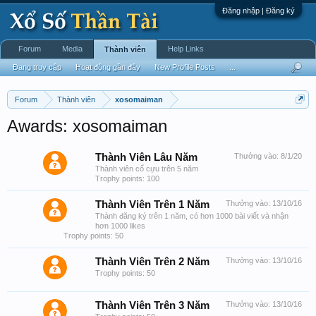
Đăng nhập | Đăng ký
Forum
Media
Help Links
Thành viên
Đang truy cập
Hoạt động gần đây
New Profile Posts
...
Forum
Thành viên
xosomaiman
Awards: xosomaiman
Thành Viên Lâu Năm
Thưởng vào:
8/1/20
Thành viên cổ cựu trên 5 năm
Trophy points: 100
Thành Viên Trên 1 Năm
Thưởng vào:
13/10/16
Thành đăng ký trên 1 năm, có hơn 1000 bài viết và nhận
hơn 1000 likes
Trophy points: 50
Thành Viên Trên 2 Năm
Thưởng vào:
13/10/16
Trophy points: 50
Thành Viên Trên 3 Năm
Thưởng vào:
13/10/16