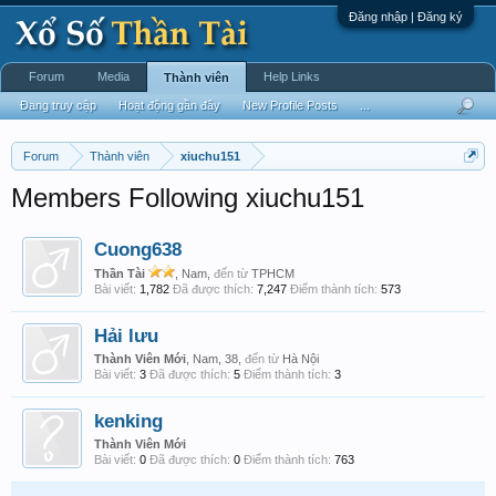
Đăng nhập | Đăng ký
Forum
Media
Help Links
Thành viên
Đang truy cập
Hoạt động gần đây
New Profile Posts
...
Forum
Thành viên
xiuchu151
Members Following xiuchu151
Cuong638
Thần Tài
, Nam,
đến từ
TPHCM
Bài viết:
1,782
Đã được thích:
7,247
Điểm thành tích:
573
Hải lưu
Thành Viên Mới
, Nam, 38,
đến từ
Hà Nội
Bài viết:
3
Đã được thích:
5
Điểm thành tích:
3
kenking
Thành Viên Mới
Bài viết:
0
Đã được thích:
0
Điểm thành tích:
763