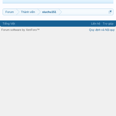
Forum
Thành viên
xiuchu151
Tiếng Việt
Liên hệ
Trợ giúp
Forum software by XenForo™
Quy định và Nội quy