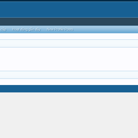
 cập
Hoạt động gần đây
New Profile Posts