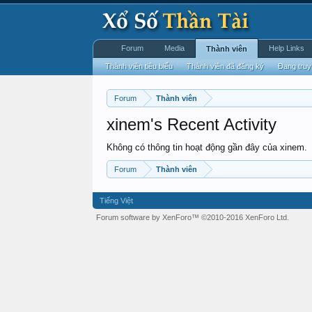
Forum
Media
Help Links
Thành viên
Thành viên tiêu biểu
Thành viên đã đăng ký
Đang truy
Forum
Thành viên
xinem's Recent Activity
Không có thông tin hoạt động gần đây của xinem.
Forum
Thành viên
Tiếng Việt
Forum software by XenForo™
©2010-2016 XenForo Ltd.