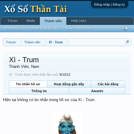
Đăng nhập | Đăng ký
Forum
Media
Help Links
Thành viên
Đang truy cập
Hoạt động gần đây
New Profile Posts
...
Forum
Thành viên
Xì - Trum
Xì - Trum
Thành Viên
, Nam
Xì - Trum được nhìn thấy lần cuối:
8/10/12
Tin nhắn hồ sơ
Hoạt động gần đây
Các bài đăng
Thông tin
Awards
Hiện tại không có tin nhắn trong hồ sơ của Xì - Trum.