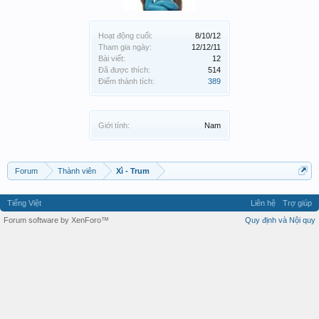
Hoạt động cuối:
8/10/12
Tham gia ngày:
12/12/11
Bài viết:
12
Đã được thích:
514
Điểm thành tích:
389
Giới tính:
Nam
Forum
Thành viên
Xì - Trum
Tiếng Việt
Liên hệ
Trợ giúp
Forum software by XenForo™
Quy định và Nội quy