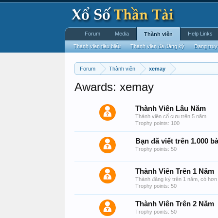
Forum
Media
Help Links
Thành viên
Thành viên tiêu biểu
Thành viên đã đăng ký
Đang truy
Forum
Thành viên
xemay
Awards: xemay
Thành Viên Lâu Năm
Thành viên cổ cựu trên 5 năm
Trophy points: 100
Bạn đã viết trên 1.000 bà
Trophy points: 50
Thành Viên Trên 1 Năm
Thành đăng ký trên 1 năm, có hơn 
Trophy points: 50
Thành Viên Trên 2 Năm
Trophy points: 50