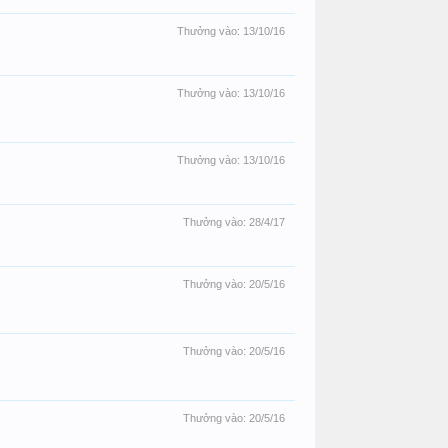
Thưởng vào:
13/10/16
Thưởng vào:
13/10/16
Thưởng vào:
13/10/16
Thưởng vào:
28/4/17
Thưởng vào:
20/5/16
Thưởng vào:
20/5/16
Thưởng vào:
20/5/16