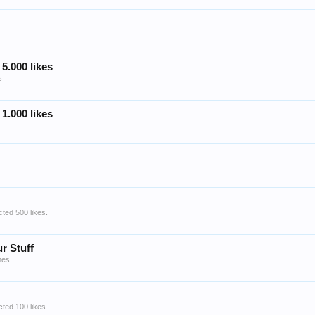
5.000 likes
s
1.000 likes
ted 500 likes.
r Stuff
mes.
ted 100 likes.