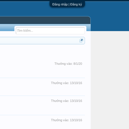
Đăng nhập | Đăng ký
Thưởng vào:
8/1/20
Thưởng vào:
13/10/16
Thưởng vào:
13/10/16
Thưởng vào:
13/10/16