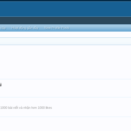
 cập
Hoạt động gần đây
New Profile Posts
i
1000 bài viết và nhận hơn 1000 likes