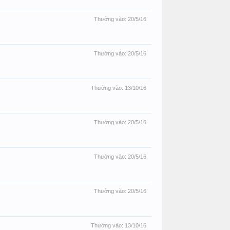
Thưởng vào:
20/5/16
Thưởng vào:
20/5/16
Thưởng vào:
13/10/16
Thưởng vào:
20/5/16
Thưởng vào:
20/5/16
Thưởng vào:
20/5/16
Thưởng vào:
13/10/16