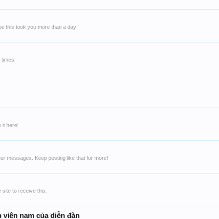
e this took you more than a day!
 times.
it here!
ur messages. Keep posting like that for more!
ite to receive this.
 viên nam của diễn đàn