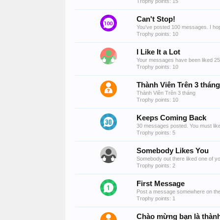
Trophy points: 15
Can't Stop!
You've posted 100 messages. I hop
Trophy points: 10
I Like It a Lot
Your messages have been liked 25
Trophy points: 10
Thành Viên Trên 3 tháng
Thành Viên Trên 3 tháng
Trophy points: 10
Keeps Coming Back
30 messages posted. You must like 
Trophy points: 5
Somebody Likes You
Somebody out there liked one of yo
Trophy points: 2
First Message
Post a message somewhere on the s
Trophy points: 1
Chào mừng bạn là thành