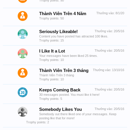
Trophy points: 50
Thành Viên Trên 4 Năm
Thưởng vào:
8/1/20
Trophy points: 50
Seriously Likeable!
Thưởng vào:
20/5/16
Content you have posted has attracted 100 likes.
Trophy points: 15
I Like It a Lot
Thưởng vào:
20/5/16
Your messages have been liked 25 times.
Trophy points: 10
Thành Viên Trên 3 tháng
Thưởng vào:
13/10/16
Thành Viên Trên 3 tháng
Trophy points: 10
Keeps Coming Back
Thưởng vào:
20/5/16
30 messages posted. You must like it here!
Trophy points: 5
Somebody Likes You
Thưởng vào:
20/5/16
Somebody out there liked one of your messages. Keep
posting like that for more!
Trophy points: 2