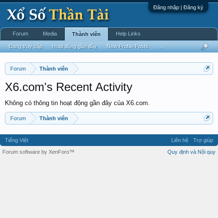
Đăng nhập | Đăng ký
Forum
Media
Help Links
Thành viên
Đang truy cập
Hoạt động gần đây
New Profile Posts
...
Forum
Thành viên
X6.com's Recent Activity
Không có thông tin hoạt động gần đây của X6.com.
Forum
Thành viên
Tiếng Việt
Liên hệ
Trợ giúp
Forum software by XenForo™
Quy định và Nội quy