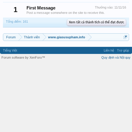
1
First Message
Thưởng vào:
11/11/16
Post a message somewhere on the site to receive this.
Tổng điểm: 161
Xem tất cả thành tích có thể đạt được
Forum
Thành viên
www.giasusupham.info
Tiếng Việt
Liên hệ
Trợ giúp
Forum software by XenForo™
Quy định và Nội quy