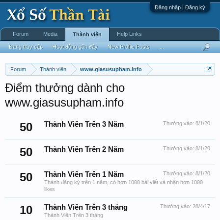
Đăng nhập | Đăng ký
Forum
Media
Help Links
Thành viên
Đang truy cập
Hoạt động gần đây
New Profile Posts
...
Forum
Thành viên
www.giasusupham.info
Điểm thưởng dành cho
www.giasusupham.info
50
Thành Viên Trên 3 Năm
Thưởng vào:
8/1/20
50
Thành Viên Trên 2 Năm
Thưởng vào:
8/1/20
50
Thành Viên Trên 1 Năm
Thưởng vào:
8/1/20
Thành đăng ký trên 1 năm, có hơn 1000 bài viết và nhận hơn 1000
likes
10
Thành Viên Trên 3 tháng
Thưởng vào:
28/4/17
Thành Viên Trên 3 tháng