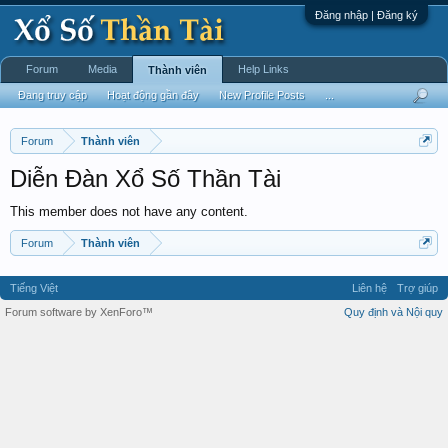
Đăng nhập | Đăng ký
Forum
Media
Help Links
Thành viên
Đang truy cập
Hoạt động gần đây
New Profile Posts
...
Forum
Thành viên
Diễn Đàn Xổ Số Thần Tài
This member does not have any content.
Forum
Thành viên
Tiếng Việt
Liên hệ
Trợ giúp
Forum software by XenForo™
Quy định và Nội quy