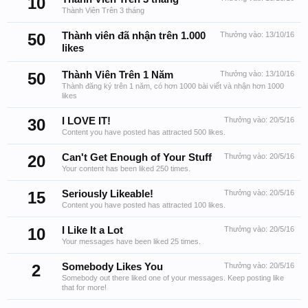
10
Thành Viên Trên 3 tháng
50
Thành viên đã nhận trên 1.000
Thưởng vào:
13/10/16
likes
50
Thành Viên Trên 1 Năm
Thưởng vào:
13/10/16
Thành đăng ký trên 1 năm, có hơn 1000 bài viết và nhận hơn 1000
likes
30
I LOVE IT!
Thưởng vào:
20/5/16
Content you have posted has attracted 500 likes.
20
Can't Get Enough of Your Stuff
Thưởng vào:
20/5/16
Your content has been liked 250 times.
15
Seriously Likeable!
Thưởng vào:
20/5/16
Content you have posted has attracted 100 likes.
10
I Like It a Lot
Thưởng vào:
20/5/16
Your messages have been liked 25 times.
2
Somebody Likes You
Thưởng vào:
20/5/16
Somebody out there liked one of your messages. Keep posting like
that for more!