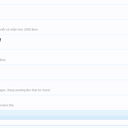
viết và nhận hơn 1000 likes
f
ikes.
es. Keep posting like that for more!
ceive this.