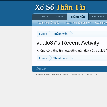
Forum
Media
Help Links
Thành viên
Thành viên tiêu biểu
Thành viên đã đăng ký
Đang truy
Forum
Thành viên
vualo87's Recent Activity
Không có thông tin hoạt động gần đây của vualo87
Forum
Thành viên
Tiếng Việt
Forum software by XenForo™
©2010-2016 XenForo Ltd.