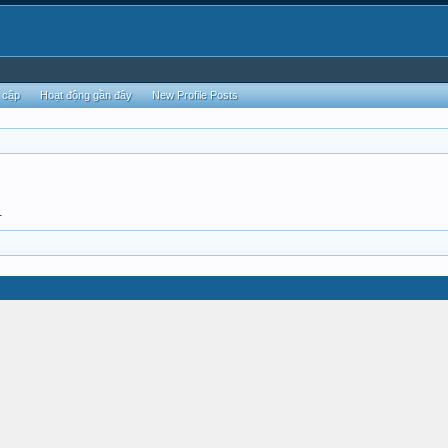
 cập
Hoạt động gần đây
New Profile Posts
.