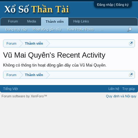
Đăng nhập | Đăng ký
Forum
Media
Help Links
Thành viên
Đang truy cập
Hoạt động gần đây
New Profile Posts
...
Forum
Thành viên
Vũ Mai Quyên's Recent Activity
Không có thông tin hoạt động gần đây của Vũ Mai Quyên.
Forum
Thành viên
Tiếng Việt
Liên hệ
Trợ giúp
Forum software by XenForo™
Quy định và Nội quy