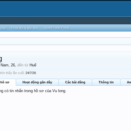
 cập
Hoạt động gần đây
New Profile Posts
g
, Nam, 26,
đến từ
Huế
hìn thấy lần cuối:
24/7/26
 hồ sơ
Hoạt động gần đây
Các bài đăng
Thông tin
Aw
ng có tin nhắn trong hồ sơ của Vu long.