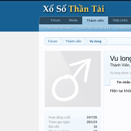
Forum
Media
Help Links
Thành viên
Thành viên tiêu biểu
Thành viên đã đăng ký
Đang truy
Forum
Thành viên
Vu long
Vu lon
Thành Viên
Vu long được n
Tin nhắn
Hiện tại khô
Hoạt động cuối:
24/7/26
Tham gia ngày:
28/1/24
Bài viết:
16