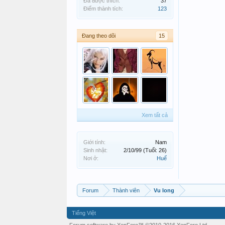
Đã được thích:
37
Điểm thành tích:
123
Đang theo dõi
15
Xem tất cả
Giới tính:
Nam
Sinh nhật:
2/10/99
(Tuổi: 26)
Nơi ở:
Huế
Forum
Thành viên
Vu long
Tiếng Việt