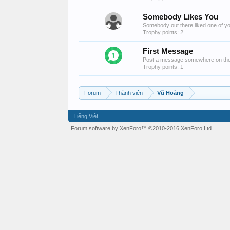
Somebody Likes You
Somebody out there liked one of yo
Trophy points: 2
First Message
Post a message somewhere on the s
Trophy points: 1
Forum
Thành viên
Vũ Hoàng
Tiếng Việt
Forum software by XenForo™
©2010-2016 XenForo Ltd.