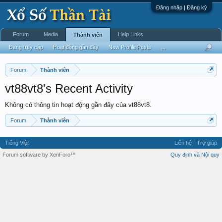
Đăng nhập | Đăng ký
Forum
Media
Help Links
Thành viên
Đang truy cập
Hoạt động gần đây
New Profile Posts
...
Forum
Thành viên
vt88vt8's Recent Activity
Không có thông tin hoạt động gần đây của vt88vt8.
Forum
Thành viên
Tiếng Việt
Liên hệ
Trợ giúp
Forum software by XenForo™
Quy định và Nội quy