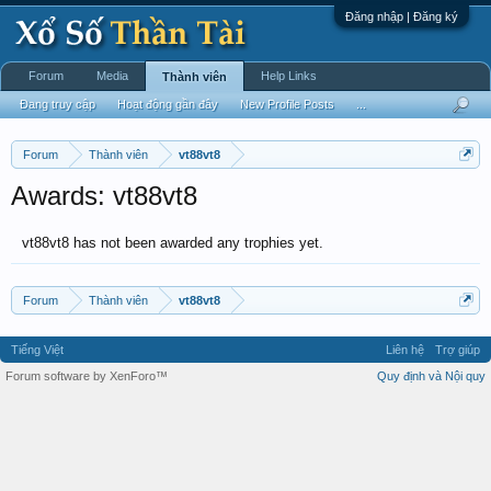
Đăng nhập | Đăng ký
Forum
Media
Help Links
Thành viên
Đang truy cập
Hoạt động gần đây
New Profile Posts
...
Forum
Thành viên
vt88vt8
Awards: vt88vt8
vt88vt8 has not been awarded any trophies yet.
Forum
Thành viên
vt88vt8
Tiếng Việt
Liên hệ
Trợ giúp
Forum software by XenForo™
Quy định và Nội quy