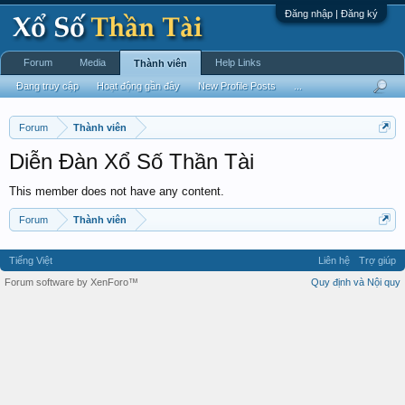
Đăng nhập | Đăng ký
Forum
Media
Help Links
Thành viên
Đang truy cập
Hoạt động gần đây
New Profile Posts
...
Forum
Thành viên
Diễn Đàn Xổ Số Thần Tài
This member does not have any content.
Forum
Thành viên
Tiếng Việt
Liên hệ
Trợ giúp
Forum software by XenForo™
Quy định và Nội quy