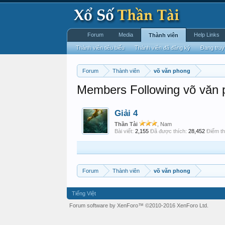
Forum
Media
Help Links
Thành viên
Thành viên tiêu biểu
Thành viên đã đăng ký
Đang truy
Forum
Thành viên
võ văn phong
Members Following võ văn
Giải 4
Thần Tài
, Nam
Bài viết:
2,155
Đã được thích:
28,452
Điểm th
Forum
Thành viên
võ văn phong
Tiếng Việt
Forum software by XenForo™
©2010-2016 XenForo Ltd.