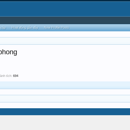
 cập
Hoạt động gần đây
New Profile Posts
 phong
ành tích:
694