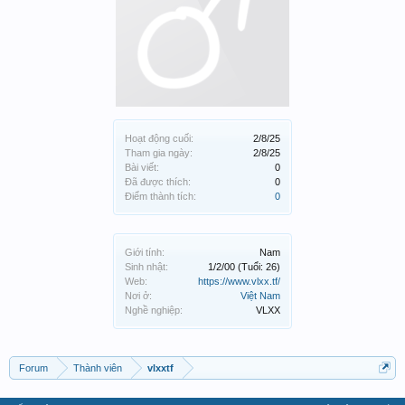
Hoạt động cuối:
2/8/25
Tham gia ngày:
2/8/25
Bài viết:
0
Đã được thích:
0
Điểm thành tích:
0
Giới tính:
Nam
Sinh nhật:
1/2/00
(Tuổi: 26)
Web:
https://www.vlxx.tf/
Nơi ở:
Việt Nam
Nghề nghiệp:
VLXX
Forum
Thành viên
vlxxtf