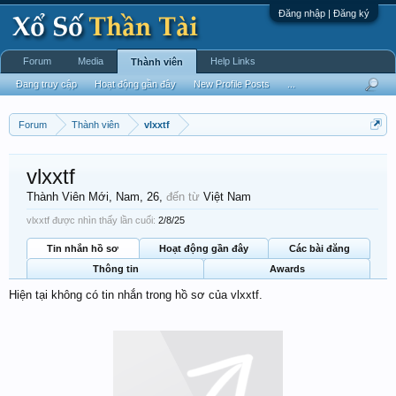
Đăng nhập | Đăng ký
Forum
Media
Help Links
Thành viên
Đang truy cập
Hoạt động gần đây
New Profile Posts
...
Forum
Thành viên
vlxxtf
vlxxtf
Thành Viên Mới
, Nam, 26,
đến từ
Việt Nam
vlxxtf được nhìn thấy lần cuối:
2/8/25
Tin nhắn hồ sơ
Hoạt động gần đây
Các bài đăng
Thông tin
Awards
Hiện tại không có tin nhắn trong hồ sơ của vlxxtf.