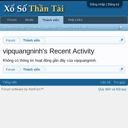
Đăng nhập | Đăng ký
Forum
Media
Help Links
Thành viên
Đang truy cập
Hoạt động gần đây
New Profile Posts
...
Forum
Thành viên
vipquangninh's Recent Activity
Không có thông tin hoạt động gần đây của vipquangninh.
Forum
Thành viên
Tiếng Việt
Liên hệ
Trợ giúp
Forum software by XenForo™
Quy định và Nội quy