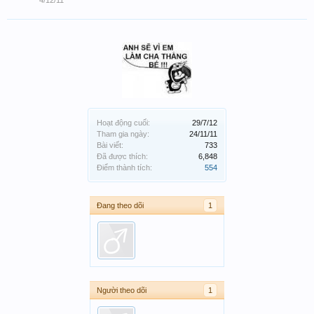
4/12/11
Hoạt động cuối:
29/7/12
Tham gia ngày:
24/11/11
Bài viết:
733
Đã được thích:
6,848
Điểm thành tích:
554
Đang theo dõi
1
Người theo dõi
1