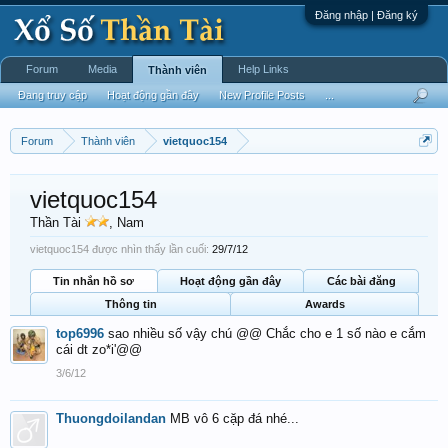
Đăng nhập | Đăng ký
Forum
Media
Help Links
Thành viên
Đang truy cập
Hoạt động gần đây
New Profile Posts
...
Forum
Thành viên
vietquoc154
vietquoc154
Thần Tài
, Nam
vietquoc154 được nhìn thấy lần cuối:
29/7/12
Tin nhắn hồ sơ
Hoạt động gần đây
Các bài đăng
Thông tin
Awards
top6996
sao nhiều số vậy chú @@ Chắc cho e 1 số nào e cắm
cái dt zo*i'@@
3/6/12
Thuongdoilandan
MB vô 6 cặp đá nhé...