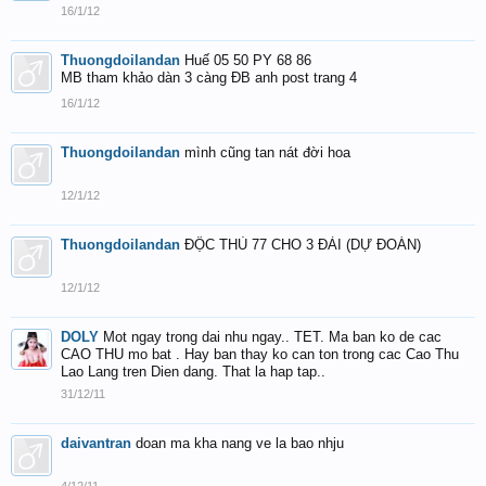
16/1/12
Thuongdoilandan
Huế 05 50 PY 68 86
MB tham khảo dàn 3 càng ĐB anh post trang 4
16/1/12
Thuongdoilandan
mình cũng tan nát đời hoa
12/1/12
Thuongdoilandan
ĐỘC THỦ 77 CHO 3 ĐÀI (DỰ ĐOÁN)
12/1/12
DOLY
Mot ngay trong dai nhu ngay.. TET. Ma ban ko de cac
CAO THU mo bat . Hay ban thay ko can ton trong cac Cao Thu
Lao Lang tren Dien dang. That la hap tap..
31/12/11
daivantran
doan ma kha nang ve la bao nhju