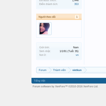
Đã được thích:
1,446
Điểm thành tích:
353
Người theo dõi
1
Giới tính:
Nam
Sinh nhật:
1/1/91
(Tuổi: 35)
Nơi ở:
vn
Forum
Thành viên
vietkun
Tiếng Việt
Forum software by XenForo™
©2010-2016 XenForo Ltd.