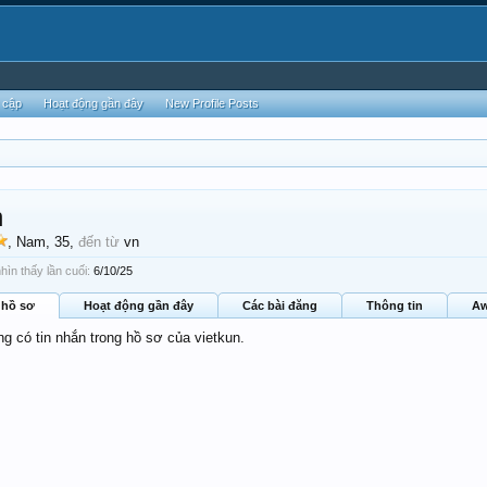
 cập
Hoạt động gần đây
New Profile Posts
n
, Nam, 35,
đến từ
vn
hìn thấy lần cuối:
6/10/25
 hồ sơ
Hoạt động gần đây
Các bài đăng
Thông tin
Aw
ng có tin nhắn trong hồ sơ của vietkun.