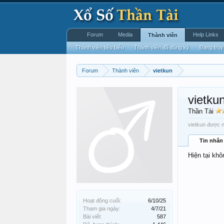
Forum
Media
Help Links
Thành viên
Thành viên tiêu biểu
Thành viên đã đăng ký
Đang truy
Forum
Thành viên
vietkun
vietku
Thần Tài
vietkun được n
Tin nhắn
Hiện tại khô
Hoạt động cuối:
6/10/25
Tham gia ngày:
4/7/21
Bài viết:
587