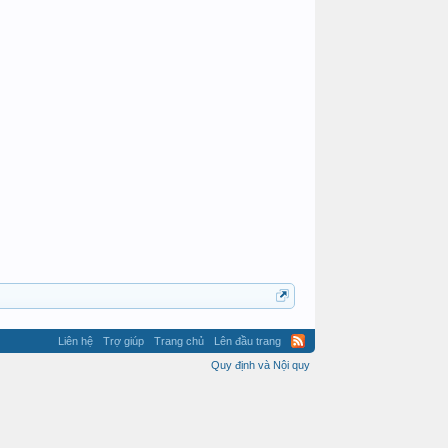
ChristieTon
Liên hệ
Trợ giúp
Trang chủ
Lên đầu trang
Quy định và Nội quy