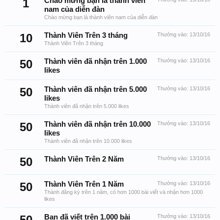
1
Chào mừng bạn là thành viên
nam của diễn đàn
Chào mừng bạn là thành viên nam của diễn đàn
10
Thành Viên Trên 3 tháng
Thưởng vào:
13/10/16
Thành Viên Trên 3 tháng
50
Thành viên đã nhận trên 1.000
Thưởng vào:
13/10/16
likes
50
Thành viên đã nhận trên 5.000
Thưởng vào:
13/10/16
likes
Thành viên đã nhận trên 5.000 likes
50
Thành viên đã nhận trên 10.000
Thưởng vào:
13/10/16
likes
Thành viên đã nhận trên 10.000 likes
50
Thành Viên Trên 2 Năm
Thưởng vào:
13/10/16
50
Thành Viên Trên 1 Năm
Thưởng vào:
13/10/16
Thành đăng ký trên 1 năm, có hơn 1000 bài viết và nhận hơn 1000
likes
50
Bạn đã viết trên 1.000 bài
Thưởng vào:
13/10/16