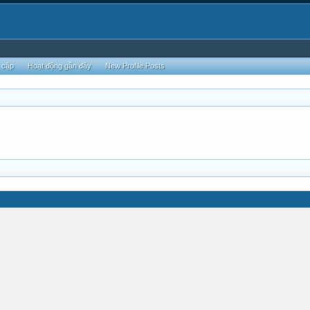
 cập
Hoạt động gần đây
New Profile Posts