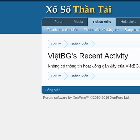
Forum
Media
Help Links
Thành viên
Thành viên tiêu biểu
Thành viên đã đăng ký
Đang truy
Forum
Thành viên
ViệtBG's Recent Activity
Không có thông tin hoạt động gần đây của ViệtBG.
Forum
Thành viên
Tiếng Việt
Forum software by XenForo™
©2010-2016 XenForo Ltd.