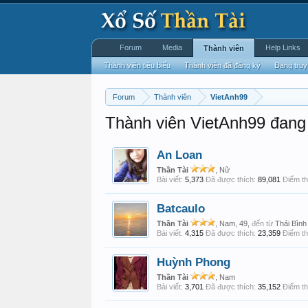
Forum
Media
Help Links
Thành viên
Thành viên tiêu biểu
Thành viên đã đăng ký
Đang truy
Forum
Thành viên
VietAnh99
Thành viên VietAnh99 đang 
An Loan
Thần Tài
, Nữ
Bài viết:
5,373
Đã được thích:
89,081
Điểm th
Batcaulo
Thần Tài
, Nam, 49,
đến từ
Thái Bình
Bài viết:
4,315
Đã được thích:
23,359
Điểm th
Huỳnh Phong
Thần Tài
, Nam
Bài viết:
3,701
Đã được thích:
35,152
Điểm th