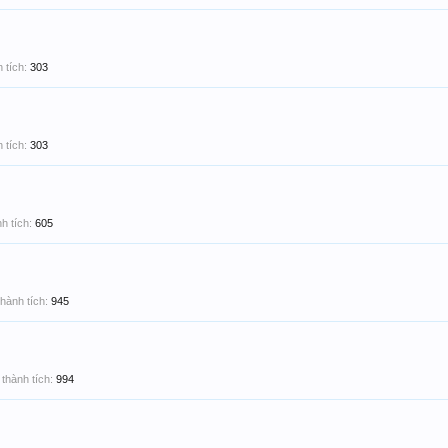
 tích:
303
 tích:
303
h tích:
605
hành tích:
945
thành tích:
994