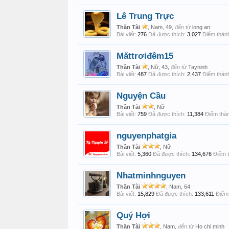
Lê Trung Trực
Thần Tài
, Nam, 49,
đến từ
long an
Bài viết:
276
Đã được thích:
3,027
Điểm thành
Măttrơiđêm15
Thần Tài
, Nữ, 43,
đến từ
Tayninh
Bài viết:
487
Đã được thích:
2,437
Điểm thành
Nguyện Cầu
Thần Tài
, Nữ
Bài viết:
759
Đã được thích:
11,384
Điểm thàn
nguyenphatgia
Thần Tài
, Nữ
Bài viết:
5,360
Đã được thích:
134,676
Điểm t
Nhatminhnguyen
Thần Tài
, Nam, 64
Bài viết:
15,829
Đã được thích:
133,611
Điểm 
Quý Hợi
Thần Tài
, Nam,
đến từ
Ho chi minh