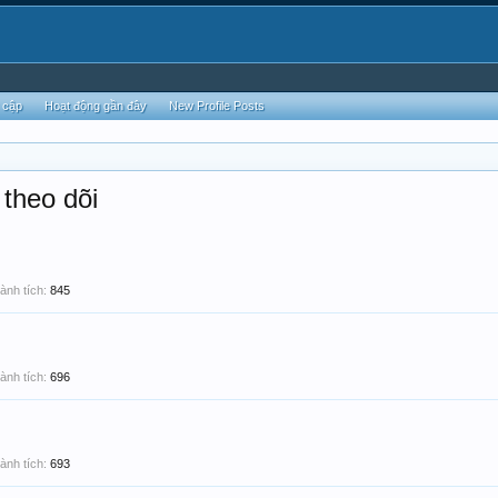
 cập
Hoạt động gần đây
New Profile Posts
theo dõi
ành tích:
845
ành tích:
696
ành tích:
693