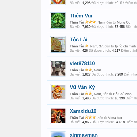
Bài viết:
4,298
Đã được thích:
40,114
Điểm th
Thêm Vui
Thần Tài
, Nam,
đến từ
Mông Cổ
Bài viết:
7,930
Đã được thích:
57,458
Điểm th
Tộc Lài
Thần Tài
, Nam, 37,
đến từ
tp hồ chí minh
Bài viết:
426
Đã được thích:
4,217
Điểm thành
viet878110
Thần Tài
, Nam
Bài viết:
1,827
Đã được thích:
7,289
Điểm thà
Vũ Văn Ký
Thần Tài
, Nam,
đến từ
Hồ Chí Minh
Bài viết:
1,496
Đã được thích:
10,390
Điểm th
Xamxidu10
Thần Tài
,
đến từ
Ai ma biet
Bài viết:
4,865
Đã được thích:
34,618
Điểm th
xinmayman