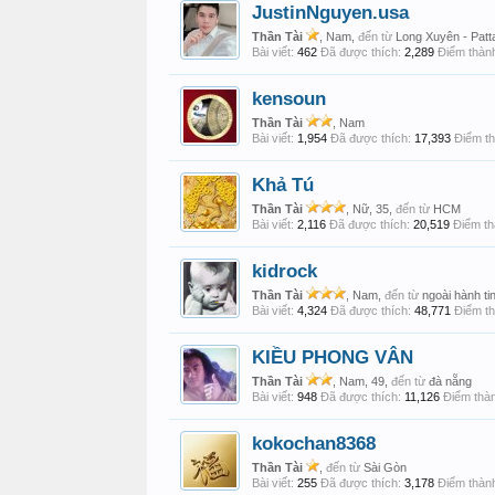
JustinNguyen.usa
Thần Tài
, Nam,
đến từ
Long Xuyên - Patt
Bài viết:
462
Đã được thích:
2,289
Điểm thành
kensoun
Thần Tài
, Nam
Bài viết:
1,954
Đã được thích:
17,393
Điểm th
Khả Tú
Thần Tài
, Nữ, 35,
đến từ
HCM
Bài viết:
2,116
Đã được thích:
20,519
Điểm th
kidrock
Thần Tài
, Nam,
đến từ
ngoài hành ti
Bài viết:
4,324
Đã được thích:
48,771
Điểm th
KIỀU PHONG VÂN
Thần Tài
, Nam, 49,
đến từ
đà nẵng
Bài viết:
948
Đã được thích:
11,126
Điểm thàn
kokochan8368
Thần Tài
,
đến từ
Sài Gòn
Bài viết:
255
Đã được thích:
3,178
Điểm thành