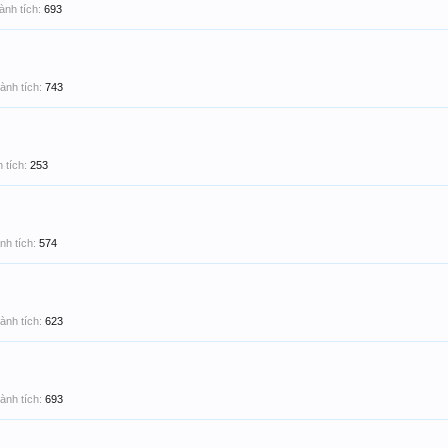
ành tích:
693
ành tích:
743
 tích:
253
nh tích:
574
ành tích:
623
ành tích:
693