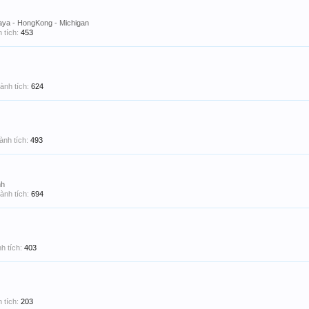
aya - HongKong - Michigan
 tích:
453
ành tích:
624
ành tích:
493
nh
ành tích:
694
h tích:
403
 tích:
203