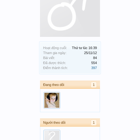
Hoạt động cuối:
Thứ tư lúc 16:39
Tham gia ngày:
25/11/12
Bài viết:
84
Đã được thích:
554
Điểm thành tích:
397
Đang theo dõi
1
Người theo dõi
1