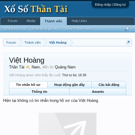
Đăng nhập | Đăng ký
Forum
Media
Help Links
Thành viên
Đang truy cập
Hoạt động gần đây
New Profile Posts
...
Forum
Thành viên
Việt Hoàng
Việt Hoàng
Thần Tài
, Nam,
đến từ
Quảng Nam
Việt Hoàng được nhìn thấy lần cuối:
Thứ tư lúc 16:39
Tin nhắn hồ sơ
Hoạt động gần đây
Các bài đăng
Thông tin
Awards
Hiện tại không có tin nhắn trong hồ sơ của Việt Hoàng.