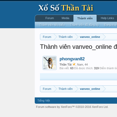
Forum
Media
Help Links
Thành viên
Thành viên tiêu biểu
Thành viên đã đăng ký
Đang truy
Forum
Thành viên
vanveo_online
Thành viên vanveo_online đ
phongvan82
Thần Tài
, Nam, 44
Bài viết:
63
Đã được thích:
319
Điểm thành tí
Forum
Thành viên
vanveo_online
Tiếng Việt
Forum software by XenForo™
©2010-2016 XenForo Ltd.