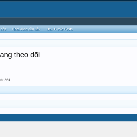
 cập
Hoạt động gần đây
New Profile Posts
ang theo dõi
ch:
364