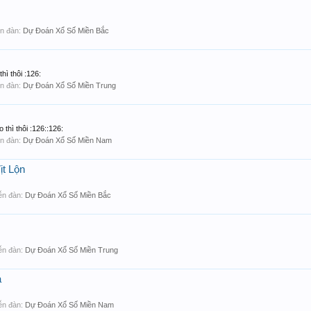
ễn đàn:
Dự Đoán Xổ Số Miền Bắc
thì thôi :126:
ễn đàn:
Dự Đoán Xổ Số Miền Trung
o thì thôi :126::126:
ễn đàn:
Dự Đoán Xổ Số Miền Nam
t Lộn
ễn đàn:
Dự Đoán Xổ Số Miền Bắc
ễn đàn:
Dự Đoán Xổ Số Miền Trung
a
ễn đàn:
Dự Đoán Xổ Số Miền Nam