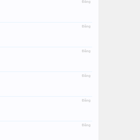
Đăng
Đăng
Đăng
Đăng
Đăng
Đăng