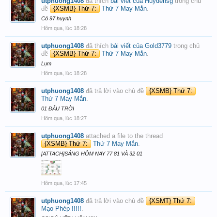
utphuong1408
đã thích
bài viết của Huydensg
trong chủ
đề
{XSMB} Thứ 7:
Thứ 7 May Mắn
.
Có 97 huynh
Hôm qua, lúc 18:28
utphuong1408
đã thích
bài viết của Gold3779
trong chủ
đề
{XSMB} Thứ 7:
Thứ 7 May Mắn
.
Lụm
Hôm qua, lúc 18:28
utphuong1408
đã trả lời vào chủ đề
{XSMB} Thứ 7:
Thứ 7 May Mắn
.
01 ĐÂU TRỜI
Hôm qua, lúc 18:27
utphuong1408
attached a file to the thread
{XSMB} Thứ 7:
Thứ 7 May Mắn
.
[ATTACH]SÁNG HÔM NAY 77 81 VÀ 32 01
Hôm qua, lúc 17:45
utphuong1408
đã trả lời vào chủ đề
{XSMT} Thứ 7:
Mạo Phép !!!!!
.