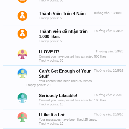
Trophy points: 50
Thành Viên Trên 4 Năm
Thưởng vào:
13/10/16
Trophy points: 50
Thành viên đã nhận trên
Thưởng vào:
30/9/25
1.000 likes
Trophy points: 50
I LOVE IT!
Thưởng vào:
3/9/25
Content you have posted has attracted 500 likes.
Trophy points: 30
Can't Get Enough of Your
Thưởng vào:
20/5/16
Stuff
Your content has been liked 250 times.
Trophy points: 20
Seriously Likeable!
Thưởng vào:
20/5/16
Content you have posted has attracted 100 likes.
Trophy points: 15
I Like It a Lot
Thưởng vào:
20/5/16
Your messages have been liked 25 times.
Trophy points: 10