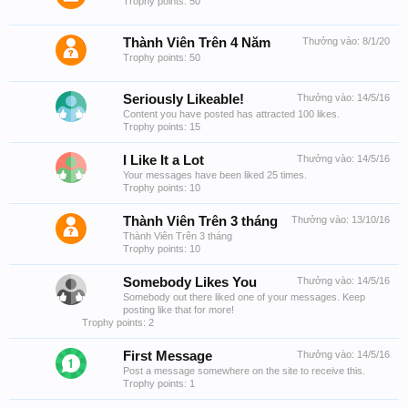
Trophy points: 50
Thành Viên Trên 4 Năm
Thưởng vào:
8/1/20
Trophy points: 50
Seriously Likeable!
Thưởng vào:
14/5/16
Content you have posted has attracted 100 likes.
Trophy points: 15
I Like It a Lot
Thưởng vào:
14/5/16
Your messages have been liked 25 times.
Trophy points: 10
Thành Viên Trên 3 tháng
Thưởng vào:
13/10/16
Thành Viên Trên 3 tháng
Trophy points: 10
Somebody Likes You
Thưởng vào:
14/5/16
Somebody out there liked one of your messages. Keep
posting like that for more!
Trophy points: 2
First Message
Thưởng vào:
14/5/16
Post a message somewhere on the site to receive this.
Trophy points: 1