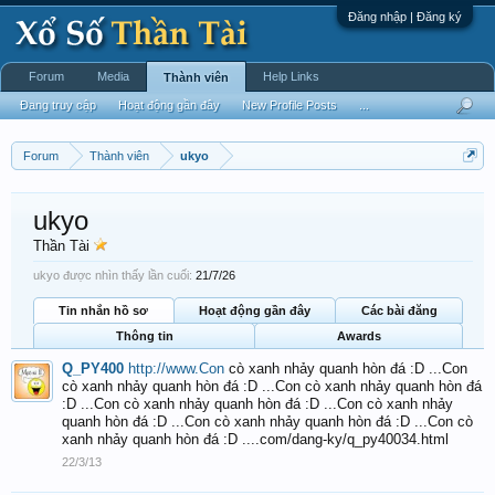
Đăng nhập | Đăng ký
Forum
Media
Help Links
Thành viên
Đang truy cập
Hoạt động gần đây
New Profile Posts
...
Forum
Thành viên
ukyo
ukyo
Thần Tài
ukyo được nhìn thấy lần cuối:
21/7/26
Tin nhắn hồ sơ
Hoạt động gần đây
Các bài đăng
Thông tin
Awards
Q_PY400
http://www.Con
cò xanh nhảy quanh hòn đá :D ...Con
cò xanh nhảy quanh hòn đá :D ...Con cò xanh nhảy quanh hòn đá
:D ...Con cò xanh nhảy quanh hòn đá :D ...Con cò xanh nhảy
quanh hòn đá :D ...Con cò xanh nhảy quanh hòn đá :D ...Con cò
xanh nhảy quanh hòn đá :D ....com/dang-ky/q_py40034.html
22/3/13