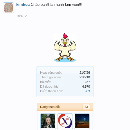
kimhoa
Chào bạn!Hân hạnh làm wen!!!
18/1/12
Hoạt động cuối:
21/7/26
Tham gia ngày:
21/5/10
Bài viết:
237
Đã được thích:
4,970
Điểm thành tích:
903
Đang theo dõi
43