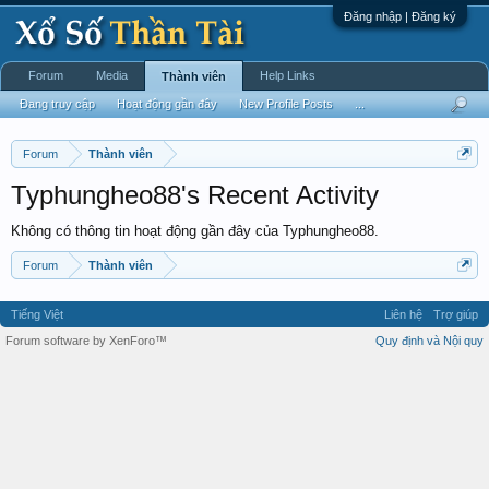
Đăng nhập | Đăng ký
Forum
Media
Help Links
Thành viên
Đang truy cập
Hoạt động gần đây
New Profile Posts
...
Forum
Thành viên
Typhungheo88's Recent Activity
Không có thông tin hoạt động gần đây của Typhungheo88.
Forum
Thành viên
Tiếng Việt
Liên hệ
Trợ giúp
Forum software by XenForo™
Quy định và Nội quy