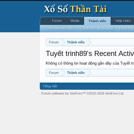
Forum
Media
Help Links
Thành viên
Thành viên tiêu biểu
Thành viên đã đăng ký
Đang truy
Forum
Thành viên
Tuyết trinh89's Recent Activ
Không có thông tin hoạt động gần đây của Tuyết tr
Forum
Thành viên
Tiếng Việt
Forum software by XenForo™
©2010-2016 XenForo Ltd.