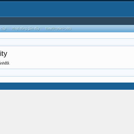
 cập
Hoạt động gần đây
New Profile Posts
ity
inh89.