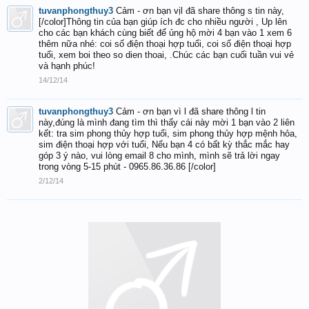
tuvanphongthuy3
Cảm - ơn bạn vịl đã share thông s tin này,
[/color]Thông tin của bạn giúp ích đc cho nhiều người , Up lên
cho các bạn khách cùng biết để ủng hộ mời 4 bạn vào 1 xem 6
thêm nữa nhé: coi số điện thoại hợp tuổi, coi số điện thoại hợp
tuổi, xem boi theo so dien thoai, .Chúc các bạn cuối tuần vui vẻ
và hạnh phúc!
14/12/14
tuvanphongthuy3
Cảm - ơn bạn vì l đã share thông l tin
này,đúng là mình đang tìm thì thấy cái này mời 1 bạn vào 2 liên
kết: tra sim phong thủy hợp tuổi, sim phong thủy hợp mệnh hỏa,
sim điện thoại hợp với tuổi, Nếu bạn 4 có bất kỳ thắc mắc hay
góp 3 ý nào, vui lòng email 8 cho mình, mình sẽ trả lời ngay
trong vòng 5-15 phút - 0965.86.36.86 [/color]
2/12/14