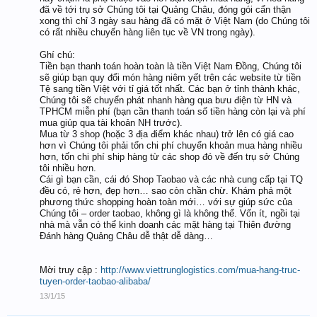
đã về tới trụ sở Chúng tôi tại Quảng Châu, đóng gói cẩn thận
xong thì chỉ 3 ngày sau hàng đã có mặt ở Việt Nam (do Chúng tôi
có rất nhiều chuyến hàng liên tục về VN trong ngày).
Ghí chú:
Tiền bạn thanh toán hoàn toàn là tiền Việt Nam Đồng, Chúng tôi
sẽ giúp bạn quy đổi món hàng niêm yết trên các website từ tiền
Tệ sang tiền Việt với tỉ giá tốt nhất. Các bạn ở tỉnh thành khác,
Chúng tôi sẽ chuyển phát nhanh hàng qua bưu điện từ HN và
TPHCM miễn phí (bạn cần thanh toán số tiền hàng còn lại và phí
mua giúp qua tài khoản NH trước).
Mua từ 3 shop (hoặc 3 địa điểm khác nhau) trở lên có giá cao
hơn vì Chúng tôi phải tốn chi phí chuyển khoản mua hàng nhiều
hơn, tốn chi phí ship hàng từ các shop đó về đến trụ sở Chúng
tôi nhiều hơn.
Cái gì bạn cần, cái đó Shop Taobao và các nhà cung cấp tại TQ
đều có, rẻ hơn, đẹp hơn… sao còn chần chừ. Khám phá một
phương thức shopping hoàn toàn mới… với sự giúp sức của
Chúng tôi – order taobao, không gì là không thể. Vốn ít, ngồi tại
nhà mà vẫn có thể kinh doanh các mặt hàng tại Thiên đường
Đánh hàng Quảng Châu dễ thật dễ dàng…
Mời truy cập :
http://www.viettrunglogistics.com/mua-hang-truc-
tuyen-order-taobao-alibaba/
13/1/15