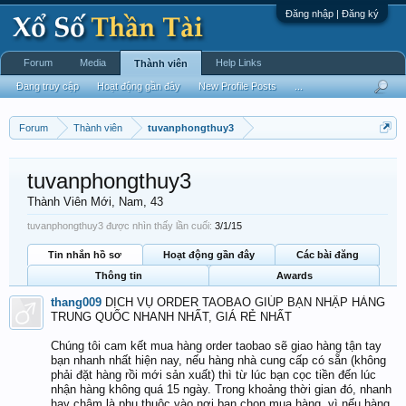
Đăng nhập | Đăng ký
Forum
Media
Help Links
Thành viên
Đang truy cập
Hoạt động gần đây
New Profile Posts
...
Forum
Thành viên
tuvanphongthuy3
tuvanphongthuy3
Thành Viên Mới
, Nam, 43
tuvanphongthuy3 được nhìn thấy lần cuối:
3/1/15
Tin nhắn hồ sơ
Hoạt động gần đây
Các bài đăng
Thông tin
Awards
thang009
DỊCH VỤ ORDER TAOBAO GIÚP BẠN NHẬP HÀNG
TRUNG QUỐC NHANH NHẤT, GIÁ RẺ NHẤT
Chúng tôi cam kết mua hàng order taobao sẽ giao hàng tận tay
bạn nhanh nhất hiện nay, nếu hàng nhà cung cấp có sẵn (không
phải đặt hàng rồi mới sản xuất) thì từ lúc bạn cọc tiền đến lúc
nhận hàng không quá 15 ngày. Trong khoảng thời gian đó, nhanh
hay chậm là phụ thuộc vào nơi bạn chọn mua hàng, vì nếu hàng