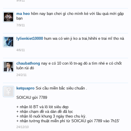
9/9/11
ma heo
hôm nay bạn chơi gì cho mình ké với lâu quá mới gặp
bạn
7/9/11
lylienkiet10000
hum wa có win ji ko a trai,hihihi e trai mĩ tho nà
4/6/11
chaubathong
nay e có 10 con lô tn-ag đó a tìm nhé e có chốt
luôn rùi đó
24/2/11
ketquapro
Soi cầu miền bắc siêu chuẩn .
SOICAU gửi 7789
+ nhận lô BT và lô lót siêu đẹp
+ nhận chạm đề và dàn đề đã lọc
+ nhận lô nuôi khung 3 ngày theo chu kỳ.
+ nhận tường thuật miễn phí từ SOICAU gửi 7789 vào 7h15'
24/12/10