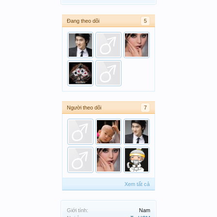
Đang theo dõi
5
Người theo dõi
7
Xem tất cả
Giới tính:
Nam