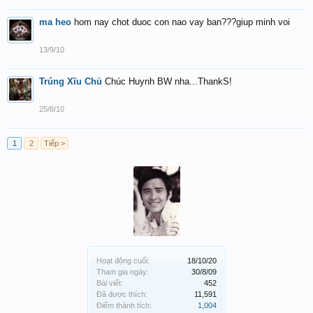
ma heo
hom nay chot duoc con nao vay ban???giup minh voi
13/9/10
Trúng Xĩu Chủ
Chúc Huynh BW nha...ThankS!
25/8/10
1
2
Tiếp >
Hoạt động cuối:
18/10/20
Tham gia ngày:
30/8/09
Bài viết:
452
Đã được thích:
11,591
Điểm thành tích:
1,004