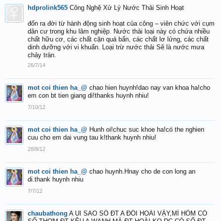
hdprolink565
Công Nghệ Xử Lý Nước Thải Sinh Hoạt
đốn ra đời từ hành động sinh hoạt của công – viên chức với cụm
dân cư trong khu lâm nghiệp. Nước thải loại này có chứa nhiều
chất hữu cơ, các chất cặn quá bẩn, các chất lơ lửng, các chất
dinh dưỡng với vi khuẩn. Loại trừ nước thải Sẽ là nước mưa
chảy tràn.
26/7/14
mot coi thien ha_@
chao hien huynh!dao nay van khoa ha!cho
em con bt tien giang di!thanks huynh nhiu!
7/10/12
mot coi thien ha_@
Hunh oi!chuc suc khoe ha!có the nghien
cuu cho em dai vung tau k!thank huynh nhiu!
28/8/12
mot coi thien ha_@
chao huynh.Hnay cho de con long an
di.thank huynh nhiu
7/7/12
chaubathong
A UI SAO SỐ ĐT A ĐỔI HOÀI VẬY,MÍ HÔM CÓ