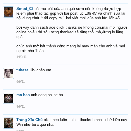
Smod_03
bài mở bát của anh quá sớm nên không được hợp
lệ,em phải thao tác gộp với bài post lúc 18h 45' và chỉnh sửa lại
nội dung chút ít rồi copy ra 1 bài viết mới của anh lúc 18h 45'
bởi vậy danh sách ace click thanks sẽ không còn,mai mọi người
online nhiều thì số lượng thanked sẽ tăng thôi mà,đừng lo lắng
quá
chúc anh mở bát thành công mang lại may mắn cho anh và mọi
người nha.Thân
14/9/11
tuhasa
Uh- chào em
9/9/11
ma heo
anh dang online ha
9/9/11
Trúng Xĩu Chủ
ok - theo luôn - hihi - thanks h nha - nhớ bữa nay
Win như bữa qua nha.