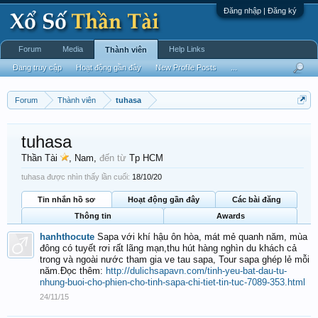
Đăng nhập | Đăng ký
Forum
Media
Help Links
Thành viên
Đang truy cập
Hoạt động gần đây
New Profile Posts
...
Forum
Thành viên
tuhasa
tuhasa
Thần Tài
, Nam,
đến từ
Tp HCM
tuhasa được nhìn thấy lần cuối:
18/10/20
Tin nhắn hồ sơ
Hoạt động gần đây
Các bài đăng
Thông tin
Awards
hanhthocute
Sapa với khí hậu ôn hòa, mát mẻ quanh năm, mùa
đông có tuyết rơi rất lãng mạn,thu hút hàng nghìn du khách cả
trong và ngoài nước tham gia ve tau sapa, Tour sapa ghép lẻ mỗi
năm.Đọc thêm:
http://dulichsapavn.com/tinh-yeu-bat-dau-tu-
nhung-buoi-cho-phien-cho-tinh-sapa-chi-tiet-tin-tuc-7089-353.html
24/11/15