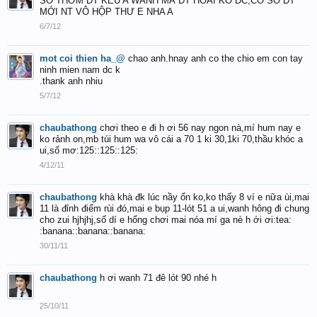
SỐ THƠM ĐT KÊU A WANH MÀ ĐT HOÀI KO DC,CÓ SỐ ĐT
MỚI NT VÔ HỘP THƯ E NHA A
6/7/12
mot coi thien ha_@
chao anh.hnay anh co the chio em con tay
ninh mien nam dc k
.thank anh nhiu
5/7/12
chaubathong
chơi theo e đi h ơi 56 nay ngon nà,mí hum nay e
ko rảnh on,mb túi hum wa vô cái a 70 1 ki 30,1ki 70,thầu khóc a
ui,số mơ:125::125::125:
4/12/11
chaubathong
khà khà đk lúc nầy ổn ko,ko thấy 8 ví e nữa ùi,mai
11 là đỉnh điểm rùi đó,mai e bụp 11-lót 51 a ui,wanh hông đi chung
cho zui hjhjhj,số dí e hổng chơi mai nóa mí ga nè h ới ơi:tea:
:banana::banana::banana:
30/11/11
chaubathong
h ơi wanh 71 đê lót 90 nhé h
25/10/11