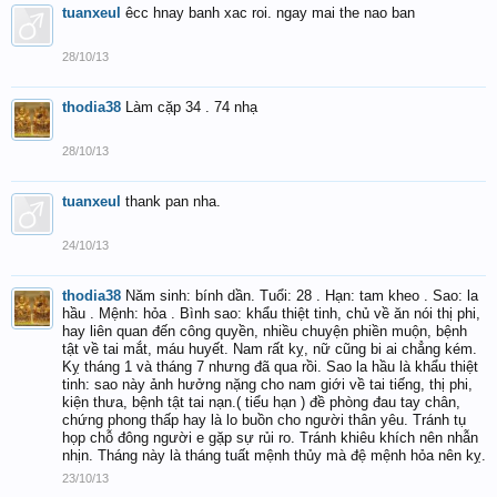
tuanxeul
êcc hnay banh xac roi. ngay mai the nao ban
28/10/13
thodia38
Làm cặp 34 . 74 nhạ
28/10/13
tuanxeul
thank pan nha.
24/10/13
thodia38
Năm sinh: bính dần. Tuổi: 28 . Hạn: tam kheo . Sao: la
hầu . Mệnh: hỏa . Bình sao: khẩu thiệt tinh, chủ về ăn nói thị phi,
hay liên quan đến công quyền, nhiều chuyện phiền muộn, bệnh
tật về tai mắt, máu huyết. Nam rất kỵ, nữ cũng bi ai chẳng kém.
Kỵ tháng 1 và tháng 7 nhưng đã qua rồi. Sao la hầu là khẩu thiệt
tinh: sao này ảnh hưởng nặng cho nam giới về tai tiếng, thị phi,
kiện thưa, bệnh tật tai nạn.( tiểu hạn ) đề phòng đau tay chân,
chứng phong thấp hay là lo buồn cho người thân yêu. Tránh tụ
họp chỗ đông người e gặp sự rủi ro. Tránh khiêu khích nên nhẫn
nhịn. Tháng này là tháng tuất mệnh thủy mà đệ mệnh hỏa nên kỵ.
23/10/13