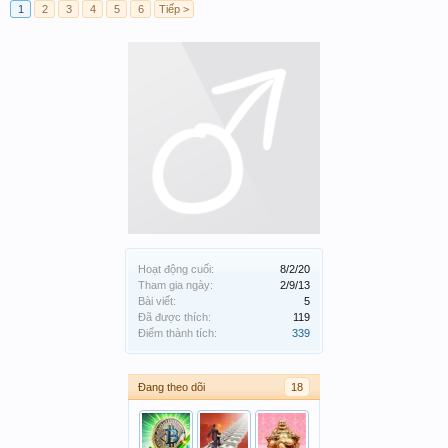
1
2
3
4
5
6
Tiếp >
Hoạt động cuối:
8/2/20
Tham gia ngày:
2/9/13
Bài viết:
5
Đã được thích:
119
Điểm thành tích:
339
Đang theo dõi
18