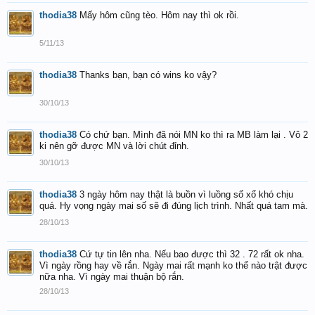
thodia38
Mấy hôm cũng tèo. Hôm nay thì ok rồi.
5/11/13
thodia38
Thanks bạn, bạn có wins ko vậy?
30/10/13
thodia38
Có chứ bạn. Mình đã nói MN ko thì ra MB làm lại . Vô 2
ki nên gỡ được MN và lời chút đỉnh.
30/10/13
thodia38
3 ngày hôm nay thật là buồn vì luồng số xổ khó chịu
quá. Hy vọng ngày mai số sẽ đi đúng lịch trình. Nhất quá tam mà.
28/10/13
thodia38
Cứ tự tin lên nha. Nếu bao được thì 32 . 72 rất ok nha.
Vì ngày rồng hay về rắn. Ngày mai rất mạnh ko thể nào trật được
nữa nha. Vì ngày mai thuận bộ rắn.
28/10/13