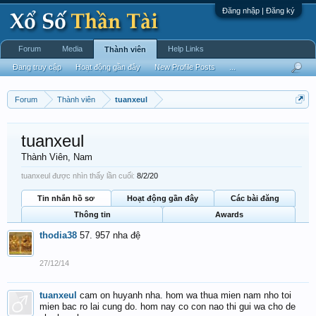
Đăng nhập | Đăng ký
Forum
Media
Help Links
Thành viên
Đang truy cập
Hoạt động gần đây
New Profile Posts
...
Forum
Thành viên
tuanxeul
tuanxeul
Thành Viên
, Nam
tuanxeul được nhìn thấy lần cuối:
8/2/20
Tin nhắn hồ sơ
Hoạt động gần đây
Các bài đăng
Thông tin
Awards
thodia38
57. 957 nha đệ
27/12/14
tuanxeul
cam on huyanh nha. hom wa thua mien nam nho toi
mien bac ro lai cung do. hom nay co con nao thi gui wa cho de