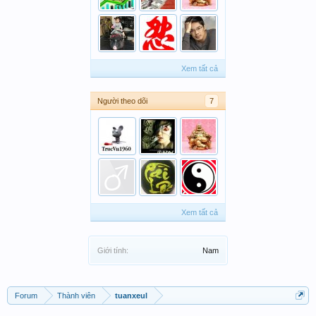
Xem tất cả
Người theo dõi
7
Xem tất cả
Giới tính:
Nam
Forum
Thành viên
tuanxeul