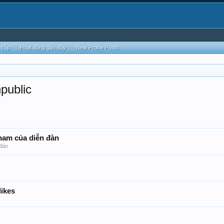
 cập
Hoạt động gần đây
New Profile Posts
public
nam của diễn đàn
 đàn
likes