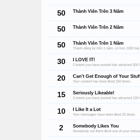
50
Thành Viên Trên 3 Năm
50
Thành Viên Trên 2 Năm
50
Thành Viên Trên 1 Năm
Thành đăng ký trên 1 năm, có hơn 1000 bài 
30
I LOVE IT!
Content you have posted has attracted 500 l
20
Can't Get Enough of Your Stuf
Your content has been liked 250 times.
15
Seriously Likeable!
Content you have posted has attracted 100 l
10
I Like It a Lot
Your messages have been liked 25 times.
2
Somebody Likes You
Somebody out there liked one of your messag