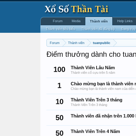
Forum
Media
Help Links
Thành viên
Thành viên tiêu biểu
Thành viên đã đăng ký
Đang truy
Forum
Thành viên
tuanpublic
Điểm thưởng dành cho tuan
100
Thành Viên Lâu Năm
Thành viên cổ cựu trên 5 năm
1
Chào mừng bạn là thành viên 
Chào mừng bạn là thành viên nam của diễn
10
Thành Viên Trên 3 tháng
Thành Viên Trên 3 tháng
50
Thành viên đã nhận trên 1.000 
50
Thành Viên Trên 4 Năm