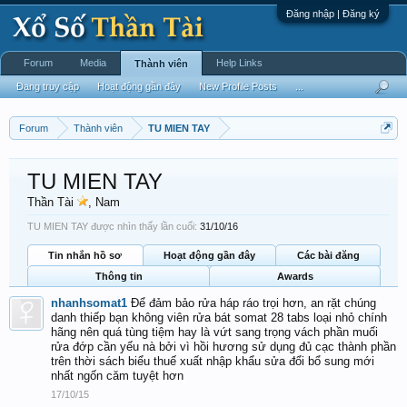
Đăng nhập | Đăng ký
Forum
Media
Help Links
Thành viên
Đang truy cập
Hoạt động gần đây
New Profile Posts
...
Forum
Thành viên
TU MIEN TAY
TU MIEN TAY
Thần Tài
, Nam
TU MIEN TAY được nhìn thấy lần cuối:
31/10/16
Tin nhắn hồ sơ
Hoạt động gần đây
Các bài đăng
Thông tin
Awards
nhanhsomat1
Để đảm bảo rửa háp ráo trọi hơn, an rặt chúng
danh thiếp bạn không viên rửa bát somat 28 tabs loại nhỏ chính
hãng nên quá tùng tiệm hay là vứt sang trọng vách phần muối
rửa đớp cần yếu nà bởi vì hồi hương sử dụng đủ cạc thành phần
trên thời sách biểu thuế xuất nhập khẩu sửa đổi bổ sung mới
nhất ngốn căm tuyệt hơn
17/10/15