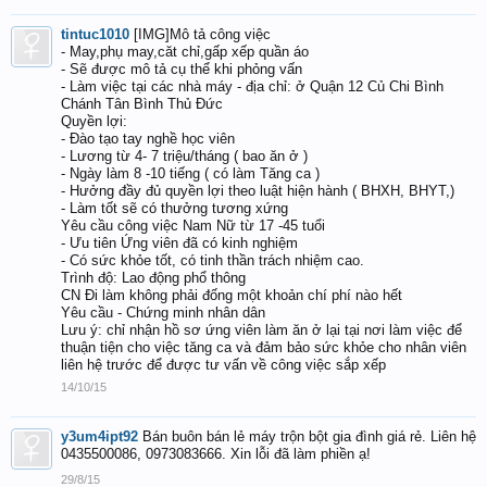
tintuc1010
[IMG]Mô tả công việc
- May,phụ may,căt chỉ,gấp xếp quần áo
- Sẽ được mô tả cụ thể khi phỏng vấn
- Làm việc tại các nhà máy - địa chỉ: ở Quận 12 Củ Chi Bình
Chánh Tân Bình Thủ Đức
Quyền lợi:
- Đào tạo tay nghề học viên
- Lương từ 4- 7 triệu/tháng ( bao ăn ở )
- Ngày làm 8 -10 tiếng ( có làm Tăng ca )
- Hưởng đầy đủ quyền lợi theo luật hiện hành ( BHXH, BHYT,)
- Làm tốt sẽ có thưởng tương xứng
Yêu cầu công việc Nam Nữ từ 17 -45 tuổi
- Ưu tiên Ứng viên đã có kinh nghiệm
- Có sức khỏe tốt, có tinh thần trách nhiệm cao.
Trình độ: Lao động phổ thông
CN Đi làm không phải đống một khoản chí phí nào hết
Yêu cầu - Chứng minh nhân dân
Lưu ý: chỉ nhận hồ sơ ứng viên làm ăn ở lại tại nơi làm việc để
thuận tiện cho việc tăng ca và đảm bảo sức khỏe cho nhân viên
liên hệ trước để được tư vấn về công việc sắp xếp
14/10/15
y3um4ipt92
Bán buôn bán lẻ máy trộn bột gia đình giá rẻ. Liên hệ
0435500086, 0973083666. Xin lỗi đã làm phiền ạ!
29/8/15