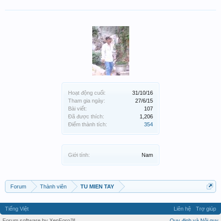
Hoạt động cuối:
31/10/16
Tham gia ngày:
27/6/15
Bài viết:
107
Đã được thích:
1,206
Điểm thành tích:
354
Giới tính:
Nam
Forum
Thành viên
TU MIEN TAY
Tiếng Việt
Liên hệ
Trợ giúp
Forum software by XenForo™
Quy định và Nội quy