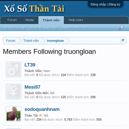
Đăng nhập | Đăng ký
Forum
Media
Help Links
Thành viên
Đang truy cập
Hoạt động gần đây
New Profile Posts
...
Forum
Thành viên
truongloan
Members Following truongloan
LT39
Thành Viên
, Nam
Bài viết:
9
Đã được thích:
104
Điểm thành tích:
239
Mesi87
Thành Viên Mới
, Nữ
Bài viết:
0
Đã được thích:
125
Điểm thành tích:
295
sodoquanhnam
Thần Tài
, Nữ
Bài viết:
234
Đã được thích:
5,793
Điểm thành tích:
555