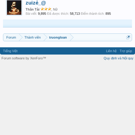
zuizẻ_@
Thần Tài
, Nữ
Bài viết:
9,895
Đã được thích:
58,713
Điểm thành tích:
895
Forum
Thành viên
truongloan
Tiếng Việt
Liên hệ
Trợ giúp
Forum software by XenForo™
Quy định và Nội quy