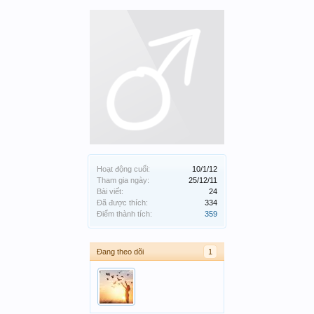
Hoạt động cuối:
10/1/12
Tham gia ngày:
25/12/11
Bài viết:
24
Đã được thích:
334
Điểm thành tích:
359
Đang theo dõi
1