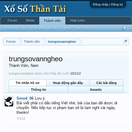
Đăng nhập | Đăng ký
Forum
Media
Help Links
Thành viên
Đang truy cập
Hoạt động gần đây
New Profile Posts
...
Forum
Thành viên
trungsovanngheo
trungsovanngheo
Thành Viên
, Nam
trungsovanngheo được nhìn thấy lần cuối:
10/1/12
Tin nhắn hồ sơ
Hoạt động gần đây
Các bài đăng
Thông tin
Awards
Smod_06
Lưu ý:
Bài viết phải có dấu tiếng Việt nhé, bài của bạn đã được di
chuyển. Nếu tiếp tục vi phạm bạn sẽ bị tạm nghỉ vài ngày,
thanks!
7/1/12