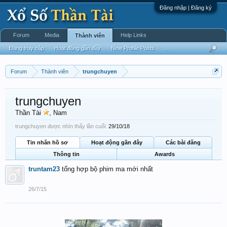
Đăng nhập | Đăng ký
Forum
Media
Help Links
Thành viên
Đang truy cập
Hoạt động gần đây
New Profile Posts
...
Forum
Thành viên
trungchuyen
trungchuyen
Thần Tài
, Nam
trungchuyen được nhìn thấy lần cuối:
29/10/18
Tin nhắn hồ sơ
Hoạt động gần đây
Các bài đăng
Thông tin
Awards
truntam23
tổng hợp bộ phim ma mới nhất
26/7/15