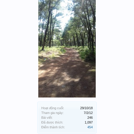
Hoạt động cuối:
29/10/18
Tham gia ngày:
7/2/12
Bài viết:
246
Đã được thích:
1,097
Điểm thành tích:
454