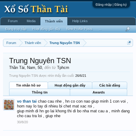
Đăng nhập | Đăng ký
Forum
Media
Help Links
Thành viên
Đang truy cập
Hoạt động gần đây
New Profile Posts
...
Forum
Thành viên
Trung Nguyên TSN
Trung Nguyên TSN
Thần Tài
, Nam, 50,
đến từ
Tphcm
Trung Nguyên TSN được nhìn thấy lần cuối:
26/6/21
Tin nhắn hồ sơ
Hoạt động gần đây
Các bài đăng
Thông tin
Awards
vo than tai
chao cau nhe , hn co con nao giup minh 1 con voi ,
hom nay lo tay di nhieu bi chet mat xac roi ,
giup minh di hn go lai khong thi di bo nha mat cau a , minh dang
cho cau tra loi , giup nhe
30/8/20